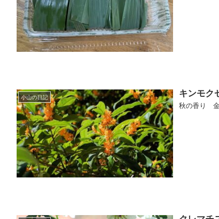
キンモク
小山の日記
秋の香り 金木
クレマチ