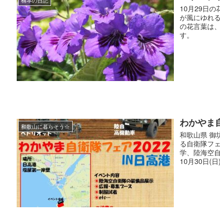
10月29日
が風にゆれ
の花言葉は
す。
わかやま自
和歌山に暮らそう☆
和歌山県 御
る自衛隊フェ
学、陸海空自
10月30日(日)