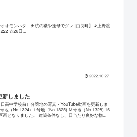
オオモンハタ 田杭の磯や逢母でグレ [由良町】 ♪上野渡
1222 ☆26日...
2022.10.27
更新しました
日高中学校前）分譲地の写真・YouTube動画を更新しま
Ｉ号地（No.1324) Ｊ号地（No.1325) Ｍ号地（No.1328) 16
区画となりました。 建築条件なし、日当たり良好な物...