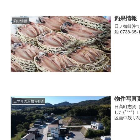
釣果情報
釣り情報
日ノ御崎沖で
船 0738-65-
物件写真
近マリのお知らせ♪
日高町志賀（
した(*^^*) 
区画中残り3