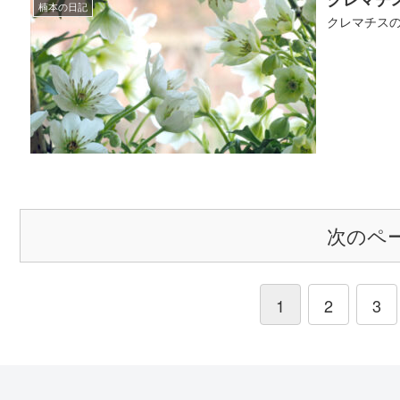
楠本の日記
クレマチス
次のペ
1
2
3