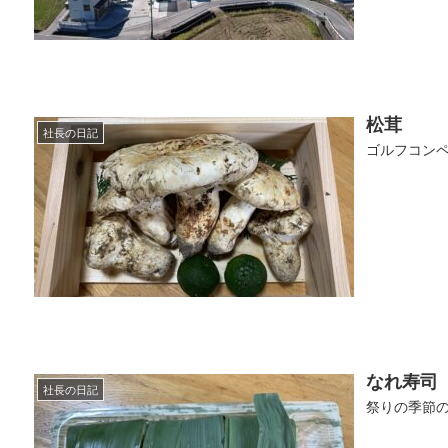
松茸
社長の日記
ゴルフコンペ
なれ寿司
社長の日記
祭りの季節