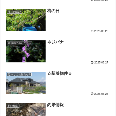
梅の日
小山の日記
2025.06.28
ネジバナ
和歌山に暮らそう☆
2025.06.27
☆新着物件☆
近マリのお知らせ♪
2025.06.26
釣果情報
釣り情報