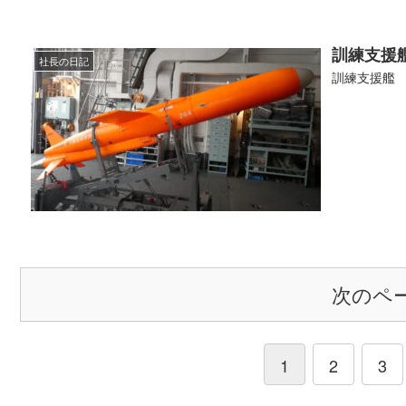
訓練支援
社長の日記
訓練支援艦
次のペ
1
2
3