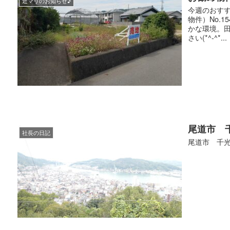
近マリのお知らせ♪
今週のおすす
物件）No.1
かな環境。
さい(*^-^*...
尾道市 
社長の日記
尾道市 千