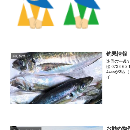
釣果情報
釣り情報
逢母の沖磯で
船 0738-
44㎝が3匹
イ...
お勧め物