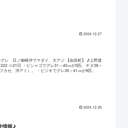
2024.12.27
グレ 日ノ御崎沖でマダイ、大アジ 【由良町】 ♪上野渡
65-1222 ☆21日 ・ビシャゴでグレ31～40㎝が5匹、チヌ38～
（フカセ、沖アミ）。 ・ビジキでグレ30～41㎝が9匹、
2024.12.26
件情報♪