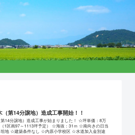
木（第14分譲地）造成工事開始！！
第14分譲地）造成工事が始まりました！ ☆坪単価：8万
（1区画97～1113坪予定） ☆海抜：31ｍ ☆南向きの日当
坦地 ☆建築条件なし ☆内原小学校区 ☆水道加入金別途