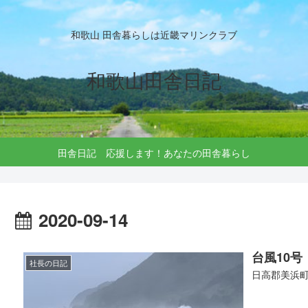
和歌山 田舎暮らしは近畿マリンクラブ
和歌山田舎日記
田舎日記 応援します！あなたの田舎暮らし
2020-09-14
台風10号
社長の日記
日高郡美浜町