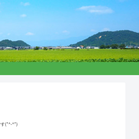
*^-^*)