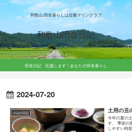
和歌山 田舎暮らしは近畿マリンクラブ
和歌山田舎日記
田舎日記 応援します！あなたの田舎暮らし
2024-07-20
土用の丑
小山の日記
今年の夏の土
す。 季節
しやすい時