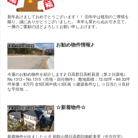
新年あけましておめでとうございます！！ 旧年中は格別のご厚情を
賜り、誠にありがとうございました。 本年も変わらぬお引き立て、
一層のご愛顧のほどよろしくお願い申し上げます。
お勧め物件情報♪
近マリのお知らせ♪
今週のお勧め物件を紹介します♪ 日高郡日高町萩原（第２分譲地）
No.1313～No.1315（売地・自社物件） 敷地面積：72.02坪～89.33坪
坪単価：8万円 全5区画中残り3区画 ☆建築条件なし ☆日当たり良好
な平坦地 ...
☆新着物件☆
近マリのお知らせ♪
新着物件が出ました☆彡 和歌山県日高郡印南町美里（中古住宅）