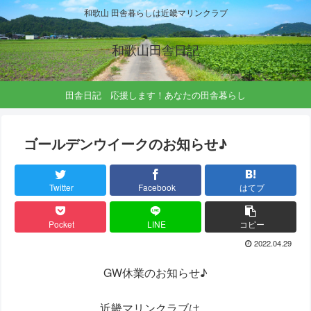
和歌山 田舎暮らしは近畿マリンクラブ
和歌山田舎日記
田舎日記 応援します！あなたの田舎暮らし
ゴールデンウイークのお知らせ♪
Twitter
Facebook
はてブ
Pocket
LINE
コピー
2022.04.29
GW休業のお知らせ♪
近畿マリンクラブは、