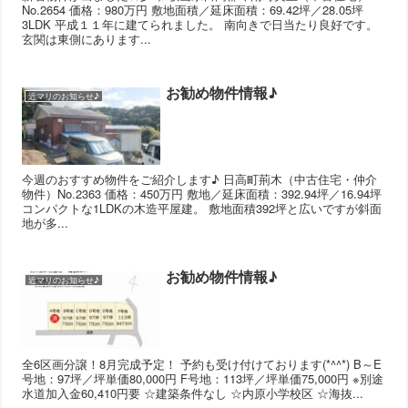
No.2654 価格：980万円 敷地面積／延床面積：69.42坪／28.05坪
3LDK 平成１１年に建てられました。 南向きで日当たり良好です。
玄関は東側にあります...
お勧め物件情報♪
近マリのお知らせ♪
今週のおすすめ物件をご紹介します♪ 日高町荊木（中古住宅・仲介
物件）No.2363 価格：450万円 敷地／延床面積：392.94坪／16.94坪
コンパクトな1LDKの木造平屋建。 敷地面積392坪と広いですが斜面
地が多...
お勧め物件情報♪
近マリのお知らせ♪
全6区画分譲！8月完成予定！ 予約も受け付けております(*^^*) B～E
号地：97坪／坪単価80,000円 F号地：113坪／坪単価75,000円 ※別途
水道加入金60,410円要 ☆建築条件なし ☆内原小学校区 ☆海抜...