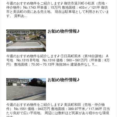
今週のおすすめ物件をご紹介します♪ 御坊市湯川町小松原（売地・
仲介物件）No.1743 坪単価：15万円 敷地面積：403㎡／121坪 御坊
市と美浜町の境にある売土地。 現在は駐車場として利用されていま
す。 資料あ...
お勧め物件情報♪
近マリのお知らせ♪
今週のおすすめ物件を紹介します♪ ①日高町荊木（第16分譲地） A
号地 No.1315 B号地 No.1316 価格：560～561万円（坪単価：8万
円） 敷地面積：70.00～70.13坪 海抜38ｍ 建築条件なし Y...
お勧め物件情報♪
近マリのお知らせ♪
今週のおすすめ物件をご紹介します♪ 美浜町和田（売地・仲介物
件） No.1551 価格：943万円 敷地面積：389.97平米／117.96坪 日当
たり良好で広い平坦地。 周辺には数軒ほど民家があり穏やかな環境
です。 ...