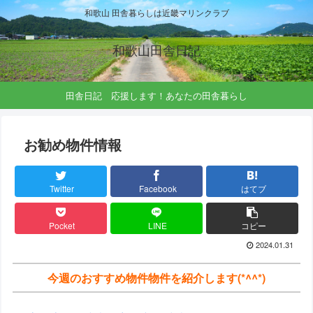
和歌山 田舎暮らしは近畿マリンクラブ
和歌山田舎日記
田舎日記 応援します！あなたの田舎暮らし
お勧め物件情報
Twitter
Facebook
はてブ
Pocket
LINE
コピー
2024.01.31
今週のおすすめ物件物件を紹介します(*^^*)