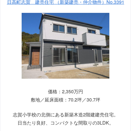
日高町志賀 建売住宅 （新築建売・仲介物件）No.3391
価格：2,350万円
敷地／延床面積：70.2坪／30.7坪
志賀小学校の北側にある新築木造2階建建売住宅。
日当たり良好、コンパクトな間取りの3LDK。