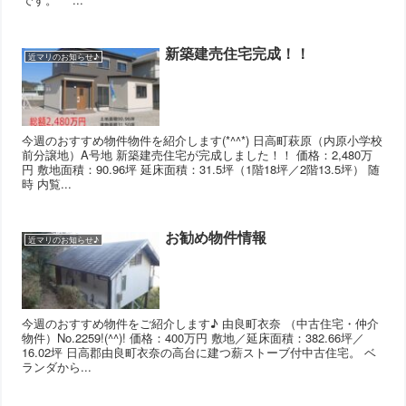
新築建売住宅完成！！
近マリのお知らせ♪
今週のおすすめ物件物件を紹介します(*^^*) 日高町萩原（内原小学校
前分譲地）A号地 新築建売住宅が完成しました！！ 価格：2,480万
円 敷地面積：90.96坪 延床面積：31.5坪（1階18坪／2階13.5坪） 随
時 内覧...
お勧め物件情報
近マリのお知らせ♪
今週のおすすめ物件をご紹介します♪ 由良町衣奈 （中古住宅・仲介
物件）No.2259!(^^)! 価格：400万円 敷地／延床面積：382.66坪／
16.02坪 日高郡由良町衣奈の高台に建つ薪ストーブ付中古住宅。 ベ
ランダから...