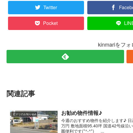
Twitter
Faceb
Pocket
LIN
kinmariを
関連記事
お勧め物件情報♪
近マリのお知らせ♪
今週のおすすめ物件を紹介します♪ 日高
万円 敷地面積95.40坪 国道42号
圏便利です(*^-^*) ...