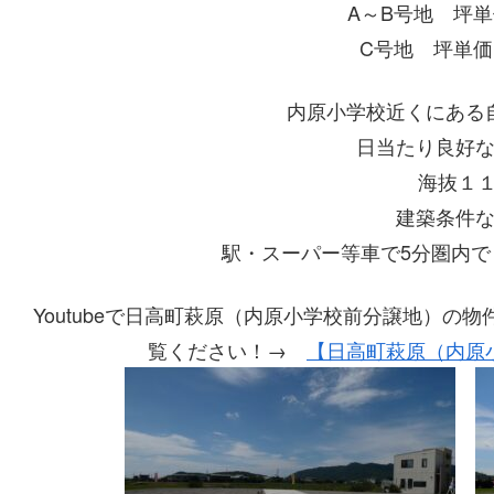
A～B号地 坪単
C号地 坪単
内原小学校近くにある
日当たり良好
海抜１
建築条件
駅・スーパー等車で5分圏内
Youtubeで日高町萩原（内原小学校前分譲地）の
覧ください！→
【日高町萩原（内原