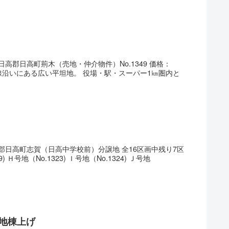
高郡日高町荊木（売地・仲介物件）No.1349 価格：
42号線沿いにある広い平坦地。 役場・駅・スーパー1㎞圏内と
郡日高町志賀（日高中学校前）分譲地 全16区画中残り7区
9) Ｈ号地（No.1323) Ｉ号地（No.1324) Ｊ号地
号地棟上げ