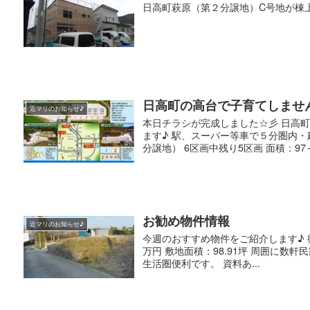
日高町萩原（第２分譲地）C号地が棟上げ
日高町の高台で子育てしませ
近マリのお知らせ♪
本日チラシが完成しました☆彡 日高
ます♪ 駅、スーパー等車で５分圏内・
分譲地） 6区画中残り5区画 面積：97～.
お勧め物件情報
近マリのお知らせ♪
今週のおすすめ物件をご紹介します♪ 御
万円 敷地面積：98.91坪 周囲に数
生活圏便利です。 資料あ...