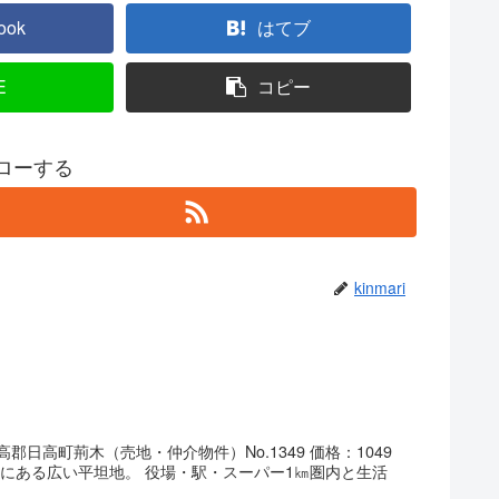
ook
はてブ
E
コピー
フォローする
kinmari
郡日高町荊木（売地・仲介物件）No.1349 価格：1049
線沿いにある広い平坦地。 役場・駅・スーパー1㎞圏内と生活