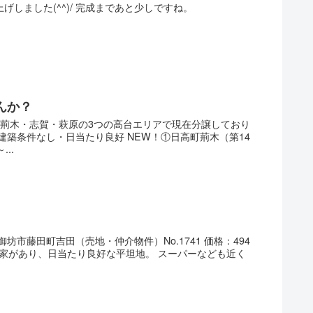
しました(^^)/ 完成まであと少しですね。
んか？
町荊木・志賀・萩原の3つの高台エリアで現在分譲しており
建築条件なし・日当たり良好 NEW！①日高町荊木（第14
..
坊市藤田町吉田（売地・仲介物件）No.1741 価格：494
軒民家があり、日当たり良好な平坦地。 スーパーなども近く