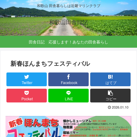
和歌山 田舎暮らしは近畿マリンクラブ
和歌山田舎日記
田舎日記 応援します！あなたの田舎暮らし
新春ほんまちフェスティバル
Twitter
Facebook
はてブ
Pocket
LINE
コピー
2026.01.10