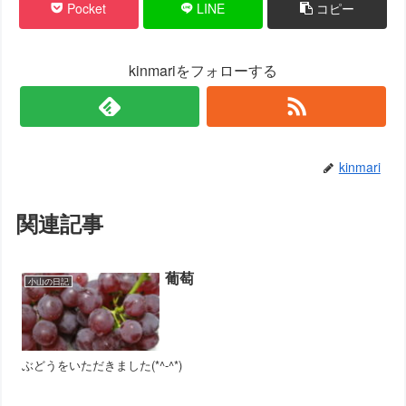
Pocket
LINE
コピー
kinmariをフォローする
kinmari
関連記事
葡萄
小山の日記
ぶどうをいただきました(*^-^*)