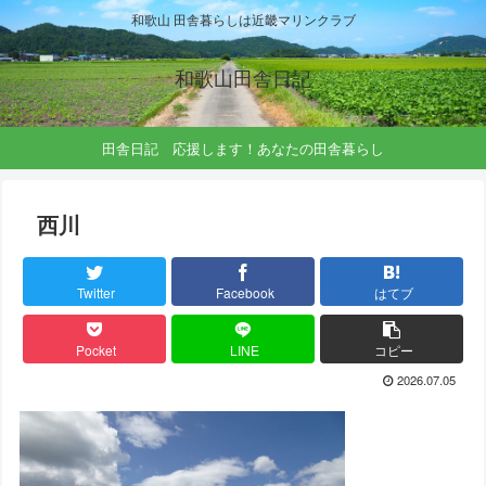
和歌山 田舎暮らしは近畿マリンクラブ
和歌山田舎日記
田舎日記 応援します！あなたの田舎暮らし
西川
Twitter
Facebook
はてブ
Pocket
LINE
コピー
2026.07.05