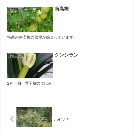
南高梅
小山の日記
特産の南高梅の収穫が始まっています。
クンシラン
小山の日記
2月下旬 君子欄のつぼみ
ハゼノキ