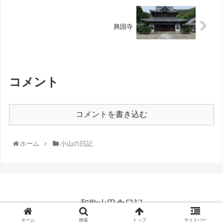
興国寺
コメント
コメントを書き込む
ホーム
小山の日記
和歌山田舎日記
© 2020 和歌山田舎日記.
ホーム
検索
トップ
サイドバー