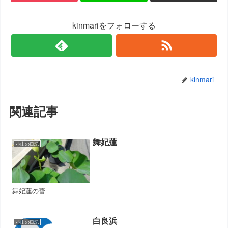
kinmariをフォローする
kinmari
関連記事
舞妃蓮
小山の日記
舞妃蓮の蕾
白良浜
小山の日記