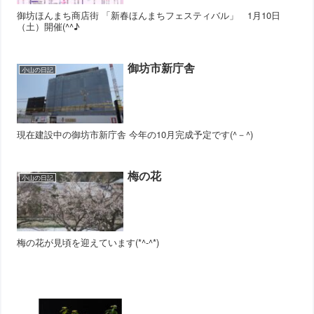
御坊ほんまち商店街 「新春ほんまちフェスティバル」 1月10日
（土）開催(^^♪
御坊市新庁舎
小山の日記
現在建設中の御坊市新庁舎 今年の10月完成予定です(^－^)
梅の花
小山の日記
梅の花が見頃を迎えています(*^-^*)