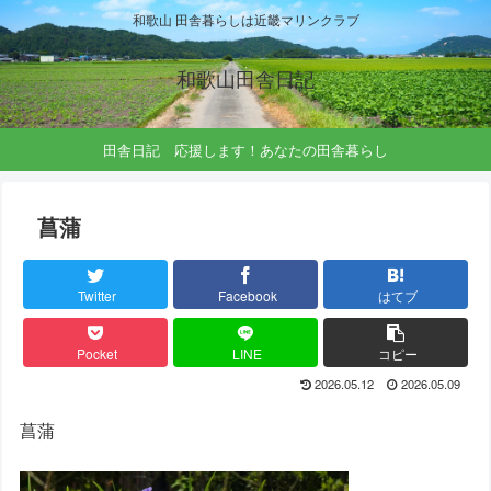
和歌山 田舎暮らしは近畿マリンクラブ
和歌山田舎日記
田舎日記 応援します！あなたの田舎暮らし
菖蒲
Twitter
Facebook
はてブ
Pocket
LINE
コピー
2026.05.12
2026.05.09
菖蒲