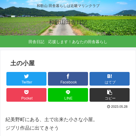
和歌山 田舎暮らしは近畿マリンクラブ
和歌山田舎日記
田舎日記 応援します！あなたの田舎暮らし
土の小屋
Twitter
Facebook
はてブ
Pocket
LINE
コピー
2023.05.28
紀美野町にある、土で出来た小さな小屋。
ジブリ作品に出てきそう