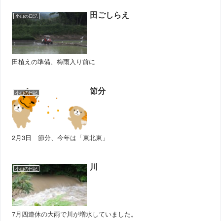
田ごしらえ
小山の日記
田植えの準備、梅雨入り前に
節分
小山の日記
2月3日 節分、今年は「東北東」
川
小山の日記
7月四連休の大雨で川が増水していました。