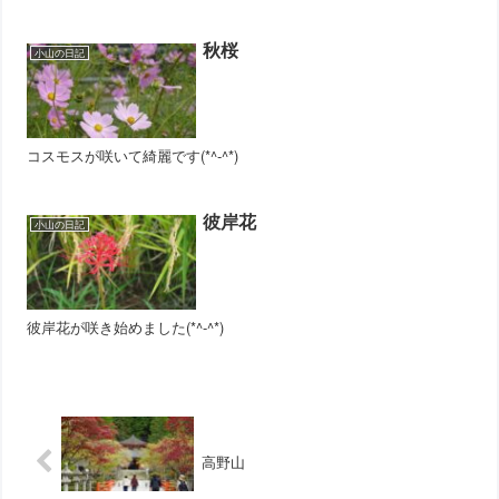
秋桜
小山の日記
コスモスが咲いて綺麗です(*^-^*)
彼岸花
小山の日記
彼岸花が咲き始めました(*^-^*)
高野山