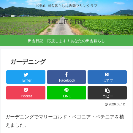
和歌山 田舎暮らしは近畿マリンクラブ
和歌山田舎日記
田舎日記 応援します！あなたの田舎暮らし
ガーデニング
Twitter
Facebook
はてブ
Pocket
LINE
コピー
2026.05.12
ガーデニングでマリーゴルド・ベゴニア・ペチニアを植
えました。