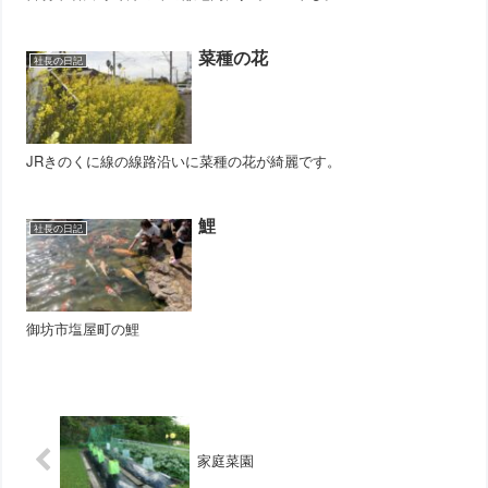
菜種の花
社長の日記
JRきのくに線の線路沿いに菜種の花が綺麗です。
鯉
社長の日記
御坊市塩屋町の鯉
家庭菜園