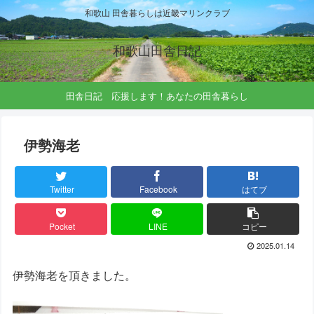
和歌山 田舎暮らしは近畿マリンクラブ
和歌山田舎日記
田舎日記 応援します！あなたの田舎暮らし
伊勢海老
Twitter
Facebook
はてブ
Pocket
LINE
コピー
2025.01.14
伊勢海老を頂きました。