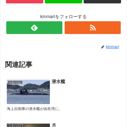
kinmariをフォローする
kinmari
関連記事
潜水艦
社長の日記
海上自衛隊の潜水艦が由良湾に。
月
社長の日記