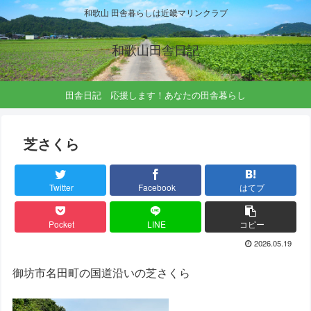
和歌山 田舎暮らしは近畿マリンクラブ
和歌山田舎日記
田舎日記 応援します！あなたの田舎暮らし
芝さくら
Twitter
Facebook
はてブ
Pocket
LINE
コピー
2026.05.19
御坊市名田町の国道沿いの芝さくら