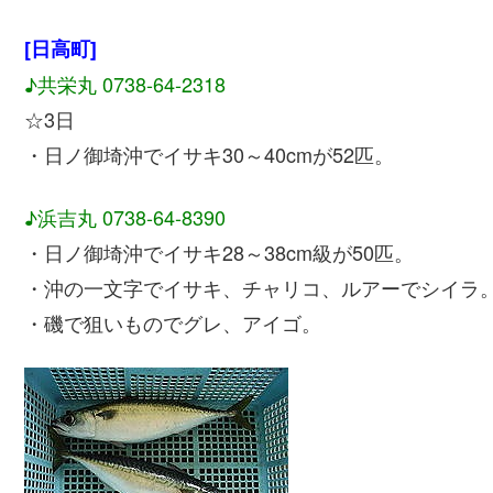
[日高町]
♪共栄丸 0738-64-2318
☆3日
・日ノ御埼沖でイサキ30～40cmが52匹。
♪浜吉丸 0738-64-8390
・日ノ御埼沖でイサキ28～38cm級が50匹。
・沖の一文字でイサキ、チャリコ、ルアーでシイラ
・磯で狙いものでグレ、アイゴ。