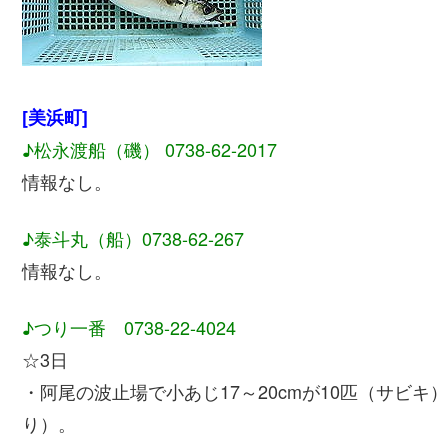
[美浜町]
♪松永渡船（磯） 0738-62-2017
情報なし。
♪泰斗丸（船）0738-62-267
情報なし。
♪つり一番 0738-22-4024
☆3日
・阿尾の波止場で小あじ17～20cmが10匹（サビキ）
り）。