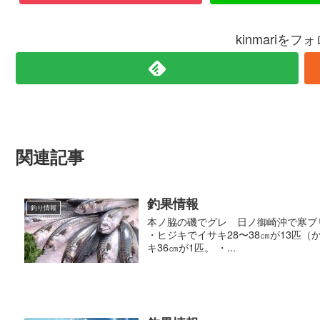
kinmariを
関連記事
釣果情報
釣り情報
本ノ脇の磯でグレ 日ノ御崎沖で寒ブリ、マハ
・ヒジキでイサキ28〜38㎝が13匹（
キ36㎝が1匹。 ・...