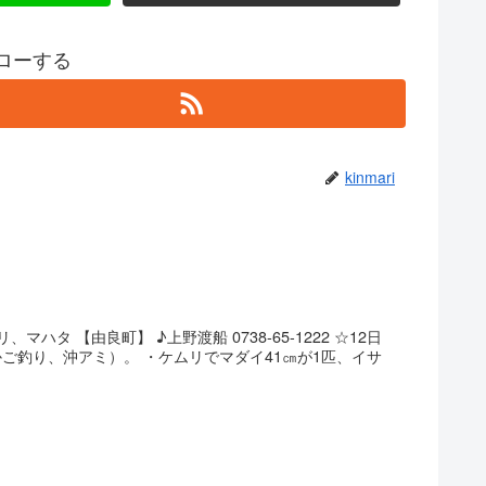
フォローする
kinmari
タ 【由良町】 ♪上野渡船 0738-65-1222 ☆12日
かご釣り、沖アミ）。 ・ケムリでマダイ41㎝が1匹、イサ