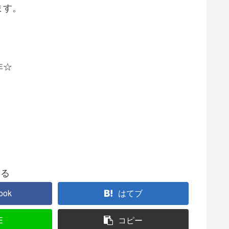
ます。
非☆
する
ook
はてブ
E
コピー