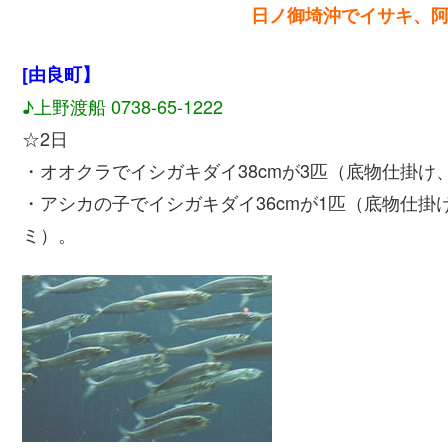
日ノ御埼沖でイサキ、
[由良町】
♪上野渡船 0738-65-1222
☆2日
・オオクラでイシガキダイ38cmが3匹（底物仕掛け
・アシカの子でイシガキダイ36cmが1匹（底物仕掛
ミ）。