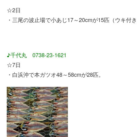
☆2日
・三尾の波止場で小あじ17～20cmが15匹（ウキ付
♪千代丸 0738-23-1621
☆7日
・白浜沖で本ガツオ48～58cmが28匹。