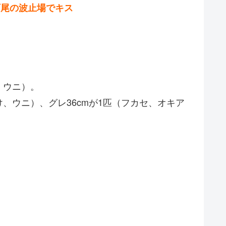
阿尾の波止場でキス
、ウニ）。
け、ウニ）、グレ36cmが1匹（フカセ、オキア