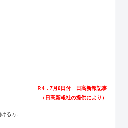
Ｒ4．7
月8
日付 日高新報記事
（日高新報社の提供により）
頂ける方、