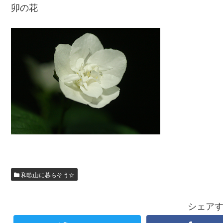
卯の花
和歌山に暮らそう☆
シェア