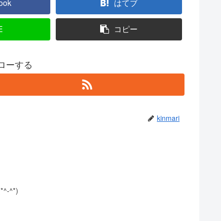
ook
はてブ
E
コピー
フォローする
kinmari
-^*)