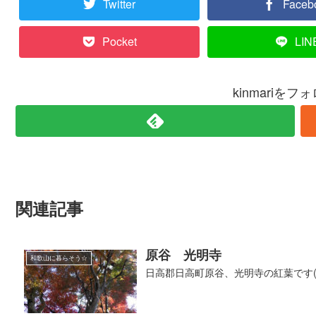
Twitter
Faceb
Pocket
LIN
kinmariを
関連記事
原谷 光明寺
和歌山に暮らそう☆
日高郡日高町原谷、光明寺の紅葉です(*^