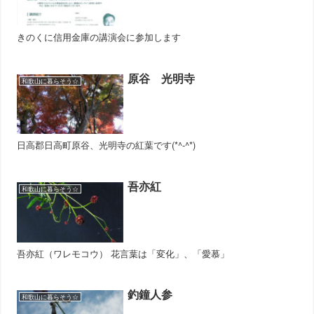
きのくに信用金庫の講演会に参加します
原谷 光明寺
和歌山に暮らそう☆
日高郡日高町原谷、光明寺の紅葉です(*^-^*)
吾亦紅
和歌山に暮らそう☆
吾亦紅（ワレモコウ） 花言葉は「変化」、「愛慕」
釣鐘人参
和歌山に暮らそう☆