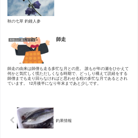
秋の七草 釣鐘人参
師走
和歌山に暮らそう☆
師走の由来は師僧も走る多忙な月との意。 誰もが年の瀬をひかえて
何かと気忙しく慌ただしくなる時期で、どっしり構えて読経をする
師僧までも走り回らなければと思わせる程の多忙な月であるとされ
ています。 12月後半になり年末まであと少しです。
釣果情報