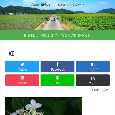
和歌山 田舎暮らしは近畿マリンクラブ
和歌山田舎日記
田舎日記 応援します！あなたの田舎暮らし
紅
Twitter
Facebook
はてブ
Pocket
LINE
コピー
2026.05.22