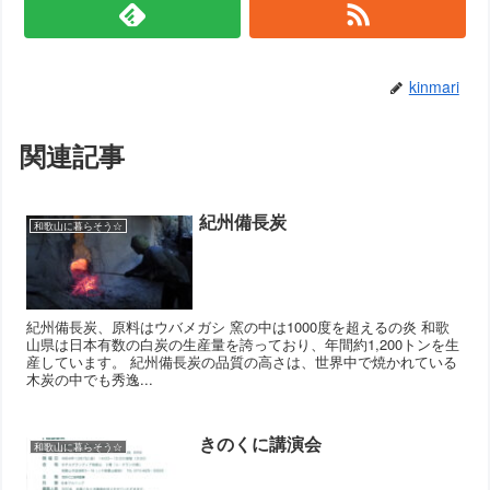
kinmari
関連記事
紀州備長炭
和歌山に暮らそう☆
紀州備長炭、原料はウバメガシ 窯の中は1000度を超えるの炎 和歌
山県は日本有数の白炭の生産量を誇っており、年間約1,200トンを生
産しています。 紀州備長炭の品質の高さは、世界中で焼かれている
木炭の中でも秀逸...
きのくに講演会
和歌山に暮らそう☆