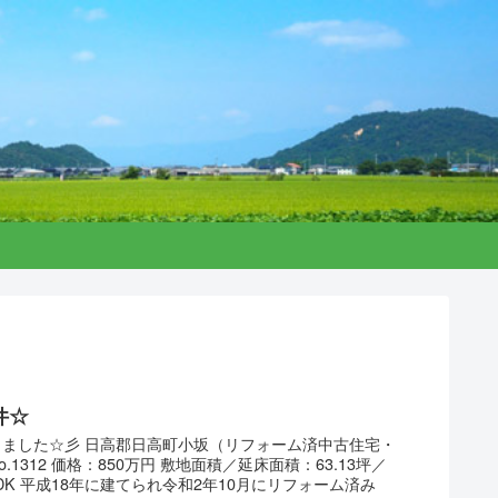
件☆
出ました☆彡 日高郡日高町小坂（リフォーム済中古住宅・
.1312 価格：850万円 敷地面積／延床面積：63.13坪／
４LDK 平成18年に建てられ令和2年10月にリフォーム済み