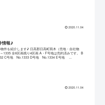
2020.11.04
件情報♪
物件を紹介します♪ 日高郡日高町荊木（売地・自社物
32～1335 全6区画残り4区画 A・F号地は売約済みです。 B
32 C号地 No.1333 D号地 No.1334 E号地 ...
2020.11.04