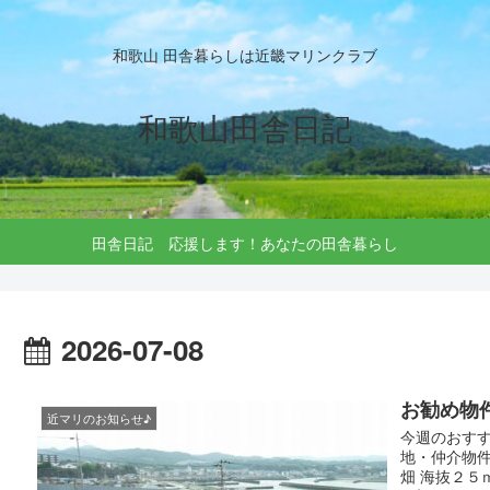
和歌山 田舎暮らしは近畿マリンクラブ
和歌山田舎日記
田舎日記 応援します！あなたの田舎暮らし
2026-07-08
お勧め物
近マリのお知らせ♪
今週のおすす
地・仲介物件）
畑 海抜２