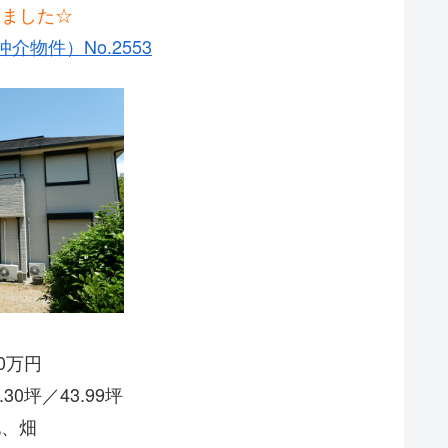
出ました☆
介物件）No.2553
00万円
30坪／43.99坪
地、畑