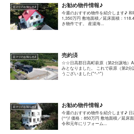
お勧め物件情報♪
近マリのお知らせ♪
今週のおすすめ物件を紹介します♪ 和歌
1,350万円 敷地面積／延床面積：118
き物件です。 産湯海...
売約済
近マリのお知らせ♪
☆☆日高郡日高町萩原（第2分譲地）A
みとなりました。 これで萩原（第2分
うございました(*^-^*)
お勧め物件情報♪
近マリのお知らせ♪
今週のおすすめ物件を紹介します♪ 日高
(^^)! 価格：850万円 敷地面積／延床
令和元年にリフォーム...