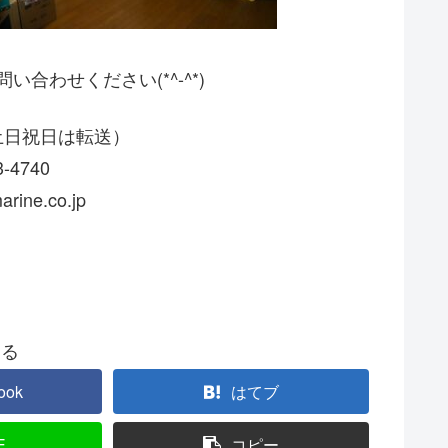
合わせください(*^-^*)
09（土日祝日は転送）
3-4740
arine.co.jp
する
ook
はてブ
E
コピー