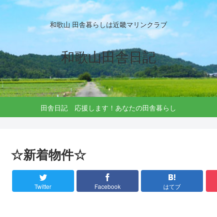
和歌山 田舎暮らしは近畿マリンクラブ
和歌山田舎日記
田舎日記 応援します！あなたの田舎暮らし
☆新着物件☆
Twitter
Facebook
はてブ