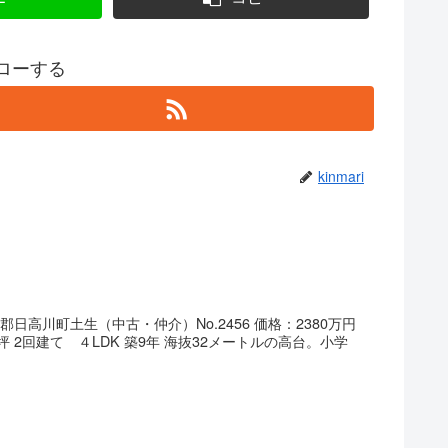
フォローする
kinmari
日高川町土生（中古・仲介）No.2456 価格：2380万円
09坪 2回建て ４LDK 築9年 海抜32メートルの高台。小学