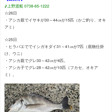
♪上野渡船 0738-65-1222
☆26日
・アシカ親でイサキが30～44㎝が15匹（かご釣り、オキ
アミ）
☆25日
・ヒラバエででイシガキダイ31～41㎝が7匹（底物仕掛
け、ウニ）
・アシカ親でグレ30～42㎝が4匹。
・アシカ子でグレ28～42㎝が10匹
（フカセ、オキア
ミ）
。