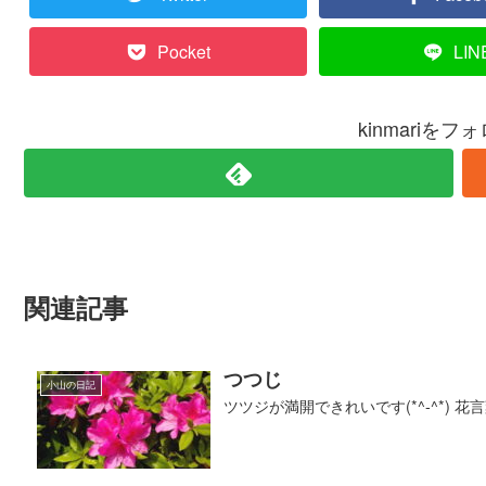
Pocket
LIN
kinmariを
関連記事
つつじ
小山の日記
ツツジが満開できれいです(*^-^*) 