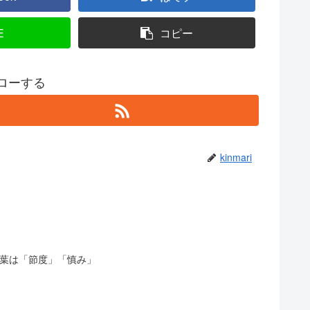
E
コピー
フォローする
kinmari
花言葉は「節度」「慎み」