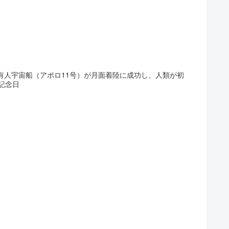
リカの有人宇宙船（アポロ11号）が月面着陸に成功し、人類が初
記念日