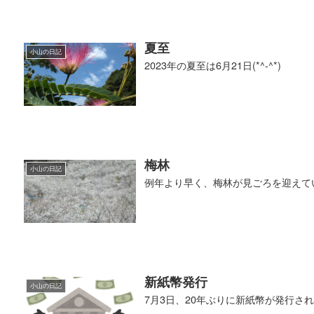
夏至
小山の日記
2023年の夏至は6月21日(*^-^*)
梅林
小山の日記
例年より早く、梅林が見ごろを迎えていま
新紙幣発行
小山の日記
7月3日、20年ぶりに新紙幣が発行さ