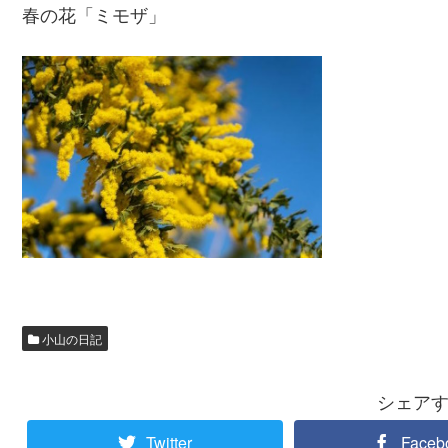
春の花「ミモザ」
小山の日記
シェア
Twitter
Faceb