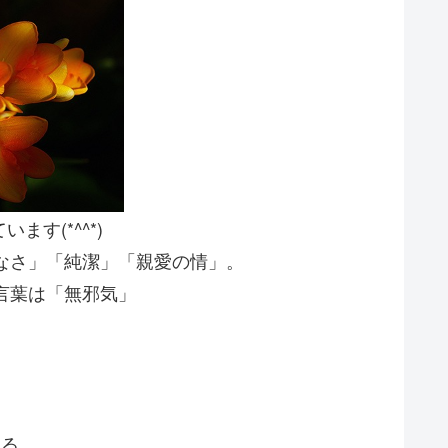
ます(*^^*)
なさ」「純潔」「親愛の情」。
言葉は「無邪気」
する