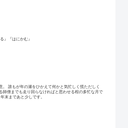
守る』『はにかむ』
意。 誰もが年の瀬をひかえて何かと気忙しく慌ただしく
る師僧までも走り回らなければと思わせる程の多忙な月で
り年末まであと少しです。