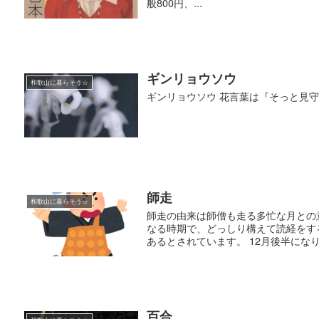
般800円、...
ギンリョウソウ
和歌山に暮らそう☆
ギンリョウソウ 花言葉は『そっと見
師走
和歌山に暮らそう☆
師走の由来は師僧も走る多忙な月との
なる時期で、どっしり構えて読経をす
あるとされています。 12月後半にな
百合