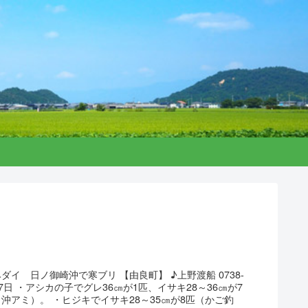
ダイ 日ノ御崎沖で寒ブリ 【由良町】 ♪上野渡船 0738-
 ☆17日 ・アシカの子でグレ36㎝が1匹、イサキ28～36㎝が7
沖アミ）。 ・ヒジキでイサキ28～35㎝が8匹（かご釣