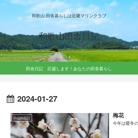
和歌山 田舎暮らしは近畿マリンクラブ
和歌山田舎日記
田舎日記 応援します！あなたの田舎暮らし
2024-01-27
梅花
小山の日記
今年は暖冬の