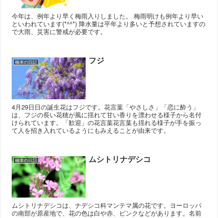
今年は、例年より早く梅雨入りしました。 梅雨明けも例年より早い
といわれています(*^^*) 降水量は平年より多いと予想されていますの
で大雨、災害に警戒が必要です。
フジ
楠本の日記
4月29日日の誕生花はフジです。花言葉「やさしさ」「恋に酔う」
は、フジの長い花穂が風に揺れて甘い香りを漂わせる様子から名付
けられています。「歓迎」の花言葉花言葉も揺れる様子が手を振っ
て人を招き入れているようにもみえることが由来です。
ムシトリナデシコ
楠本の日記
ムシトリナデシコは、ナデシコ科マンテマ属の花です。ヨーロッパ
の南部が原産地で、花の色は白や赤、ピンクなどがあります。名前