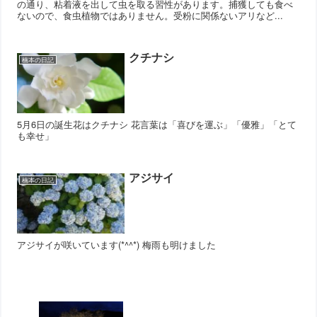
の通り、粘着液を出して虫を取る習性があります。捕獲しても食べ
ないので、食虫植物ではありません。受粉に関係ないアリなど...
クチナシ
楠本の日記
5月6日の誕生花はクチナシ 花言葉は「喜びを運ぶ」「優雅」「とて
も幸せ」
アジサイ
楠本の日記
アジサイが咲いています(*^^*) 梅雨も明けました