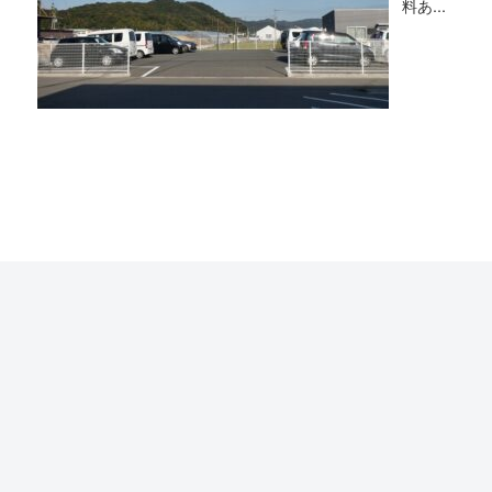
料あ...